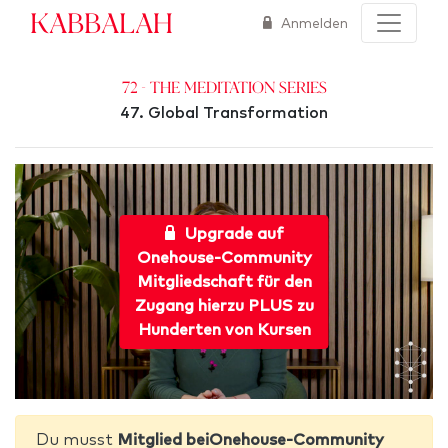
Kabbalah
Anmelden
72 - The Meditation Series
47. Global Transformation
Upgrade auf
Onehouse-Community
Mitgliedschaft für den
Zugang hierzu PLUS zu
Hunderten von Kursen
Du musst
Mitglied beiOnehouse-Community