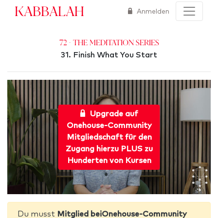
Kabbalah
Anmelden
72 - The Meditation Series
31. Finish What You Start
Upgrade auf
Onehouse-Community
Mitgliedschaft für den
Zugang hierzu PLUS zu
Hunderten von Kursen
Du musst
Mitglied beiOnehouse-Community