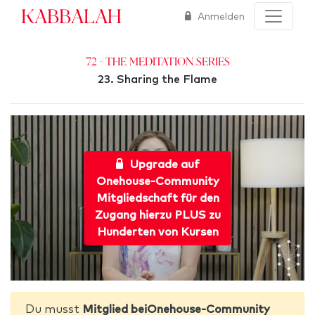
Kabbalah
Anmelden
72 - The Meditation Series
23. Sharing the Flame
Upgrade auf
Onehouse-Community
Mitgliedschaft für den
Zugang hierzu PLUS zu
Hunderten von Kursen
Du musst
Mitglied beiOnehouse-Community