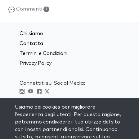
Commenti
1
Chi siamo
Contatta
Termini e Condizioni
Privacy Policy
Connettiti sui Social Media:
Visit kabbalah master classes
Usiamo dei cookies per migliorare
l’esperienza degli utenti. Per questa ragione,
RIMANI AGGIORNATO
potremmo condividere il tuo utilizzo del sito
Iscriviti alla nostra mailing list e ricevi
con i nostri partner di analisi. Continuando
ispirazione ogni settimana nella tua
sul sito, ci consenti a conservare sul tuo