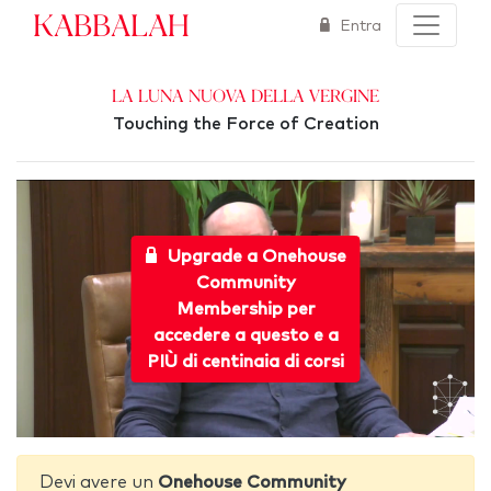
Kabbalah
Entra
La Luna Nuova della Vergine
Touching the Force of Creation
Upgrade a Onehouse
Community
Membership per
accedere a questo e a
PIÙ di centinaia di corsi
Devi avere un
Onehouse Community