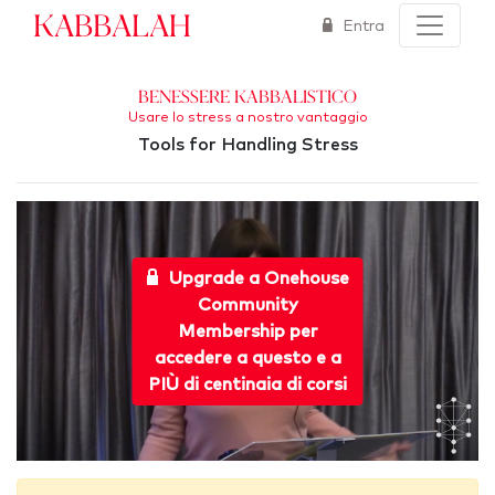
Kabbalah
Entra
Benessere kabbalistico
Usare lo stress a nostro vantaggio
Tools for Handling Stress
Upgrade a Onehouse
Community
Membership per
accedere a questo e a
PIÙ di centinaia di corsi