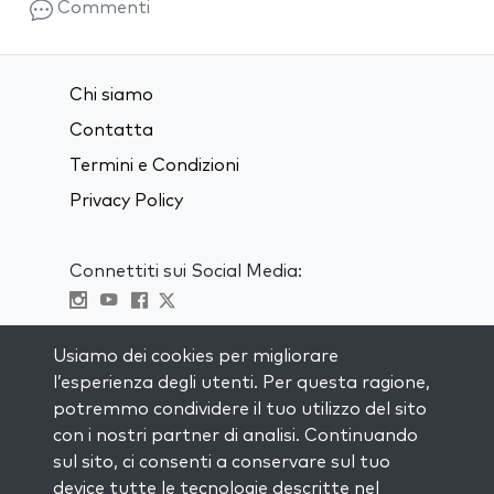
Commenti
Chi siamo
Contatta
Termini e Condizioni
Privacy Policy
Connettiti sui Social Media:
Visit kabbalah master classes
Usiamo dei cookies per migliorare
l’esperienza degli utenti. Per questa ragione,
RIMANI AGGIORNATO
potremmo condividere il tuo utilizzo del sito
Iscriviti alla nostra mailing list e ricevi
con i nostri partner di analisi. Continuando
ispirazione ogni settimana nella tua
sul sito, ci consenti a conservare sul tuo
casella di posta.
device tutte le tecnologie descritte nel