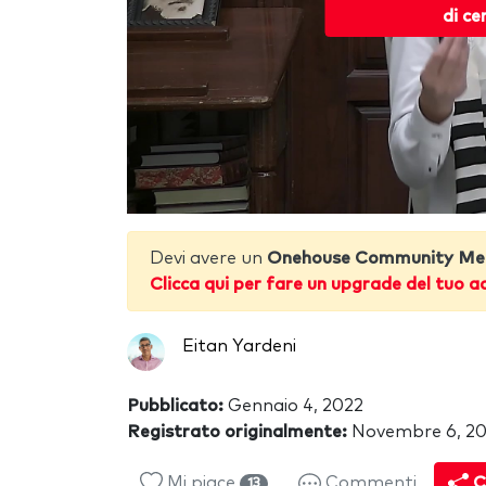
di ce
Devi avere un
Onehouse Community Me
Clicca qui per fare un upgrade del tuo a
Eitan Yardeni
Pubblicato:
Gennaio 4, 2022
Registrato originalmente:
Novembre 6, 20
Mi piace
Commenti
C
13