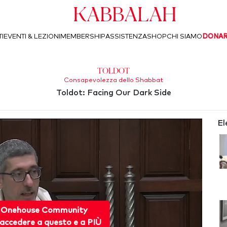
Kabbalah
I
EVENTI & LEZIONI
MEMBERSHIP
ASSISTENZA
SHOP
CHI SIAMO
DONA
Toldot
Consapevolezza dello Shabbat
Toldot: Facing Our Dark Side
El
 Onehouse Community
accedere a questo e a PIÙ