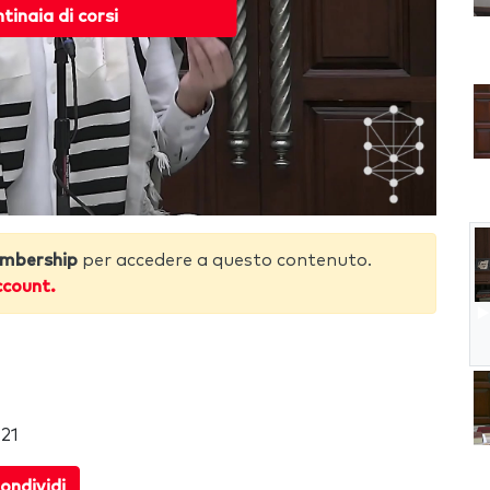
ntinaia di corsi
mbership
per accedere a questo contenuto.
ccount.
21
ondividi