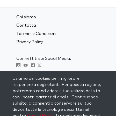
Chi siamo
Contatta
Termini e Condizioni
Privacy Policy
Connettiti sui Social Media:
Visit kabbalah master classes
Usiamo dei cookies per migliorare
l’esperienza degli utenti. Per questa ragione,
RIMANI AGGIORNATO
potremmo condividere il tuo utilizzo del sito
Iscriviti alla nostra mailing list e ricevi
con i nostri partner di analisi. Continuando
ispirazione ogni settimana nella tua
sul sito, ci consenti a conservare sul tuo
casella di posta.
device tutte le tecnologie descritte nel
nostro
Cookie Policy
. Ti preghiamo leggere il