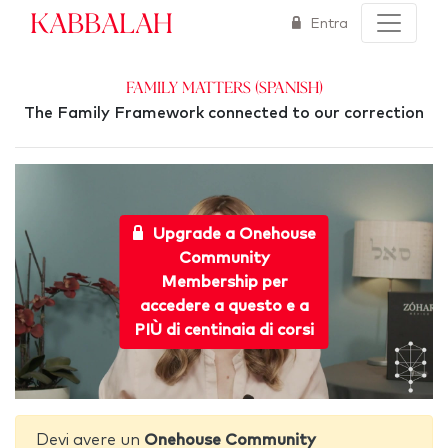
Kabbalah
Entra
Family Matters (Spanish)
The Family Framework connected to our correction
Upgrade a Onehouse
Community
Membership per
accedere a questo e a
PIÙ di centinaia di corsi
Devi avere un
Onehouse Community