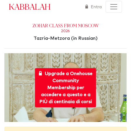
Kabbalah
Entra
Zohar Class from Moscow
2026
Tazria-Metzora (in Russian)
Upgrade a Onehouse
Community
Membership per
accedere a questo e a
PIÙ di centinaia di corsi