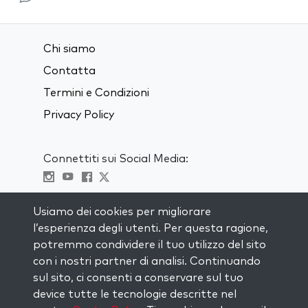
Chi siamo
Contatta
Termini e Condizioni
Privacy Policy
Connettiti sui Social Media:
Visit kabbalah master classes
Usiamo dei cookies per migliorare
l’esperienza degli utenti. Per questa ragione,
RIMANI AGGIORNATO
potremmo condividere il tuo utilizzo del sito
Iscriviti alla nostra mailing list e ricevi
con i nostri partner di analisi. Continuando
ispirazione ogni settimana nella tua
sul sito, ci consenti a conservare sul tuo
casella di posta.
device tutte le tecnologie descritte nel