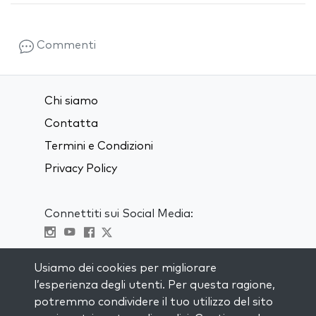
Commenti
Chi siamo
Contatta
Termini e Condizioni
Privacy Policy
Connettiti sui Social Media:
Visit kabbalah master classes
Usiamo dei cookies per migliorare
l’esperienza degli utenti. Per questa ragione,
RIMANI AGGIORNATO
potremmo condividere il tuo utilizzo del sito
Iscriviti alla nostra mailing list e ricevi