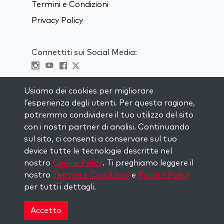
Termini e Condizioni
Privacy Policy
Connettiti sui Social Media:
Visit kabbalah master classes
Usiamo dei cookies per migliorare
l’esperienza degli utenti. Per questa ragione,
RIMANI AGGIORNATO
potremmo condividere il tuo utilizzo del sito
Iscriviti alla nostra mailing list e ricevi
con i nostri partner di analisi. Continuando
ispirazione ogni settimana nella tua
sul sito, ci consenti a conservare sul tuo
casella di posta.
device tutte le tecnologie descritte nel
nostro
Cookie Policy
. Ti preghiamo leggere il
Iscriviti
nostro
Termini e Condizioni
e
Privacy Policy
per tutti i dettagli.
Copyright © 2026 The Kabbalah Centre. All rights
reserved.
Accetto