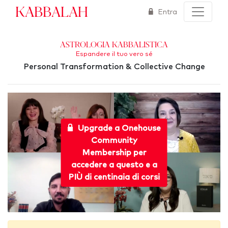
Kabbalah
Entra
Astrologia kabbalistica
Espandere il tuo vero sé
Personal Transformation & Collective Change
Upgrade a Onehouse
Community
Membership per
accedere a questo e a
PIÙ di centinaia di corsi