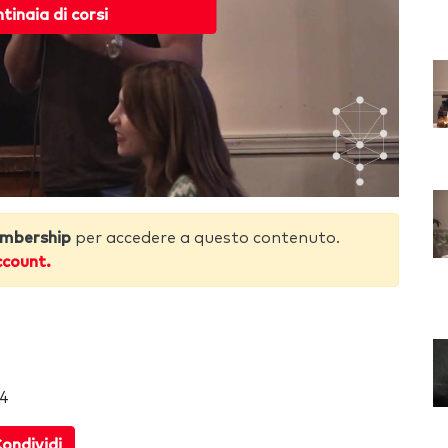
ntinaia di corsi
mbership
per accedere a questo contenuto.
ccount.
24
ondividi