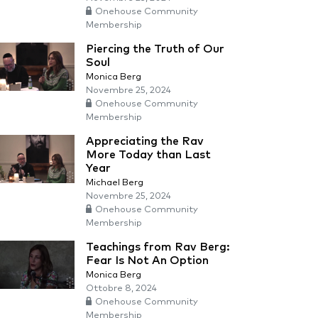
Onehouse Community
Membership
Piercing the Truth of Our
Soul
Monica Berg
Novembre 25, 2024
Onehouse Community
Membership
Appreciating the Rav
More Today than Last
Year
Michael Berg
Novembre 25, 2024
Onehouse Community
Membership
Teachings from Rav Berg:
Fear Is Not An Option
Monica Berg
Ottobre 8, 2024
Onehouse Community
Membership