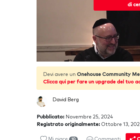
di ce
Devi avere un
Onehouse Community Me
Clicca qui per fare un upgrade del tuo a
David Berg
Pubblicato:
Novembre 25, 2024
Registrato originalmente:
Ottobre 13, 20
Mi piace
Commenti
C
10