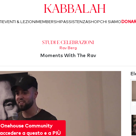
Kabbalah
I
EVENTI & LEZIONI
MEMBERSHIP
ASSISTENZA
SHOP
CHI SIAMO
DONA
Studi e Celebrazioni
Rav Berg
Moments With The Rav
El
 Onehouse Community
accedere a questo e a PIÙ