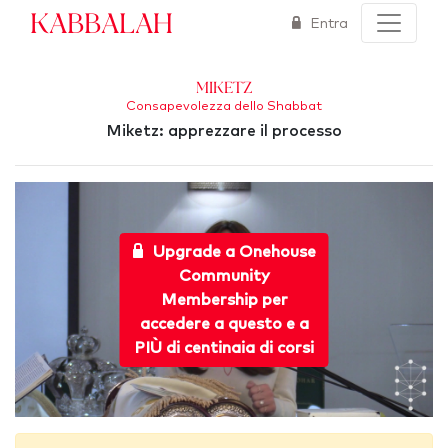
Kabbalah
Entra
Miketz
Consapevolezza dello Shabbat
Miketz: apprezzare il processo
Upgrade a Onehouse
Community
Membership per
accedere a questo e a
PIÙ di centinaia di corsi