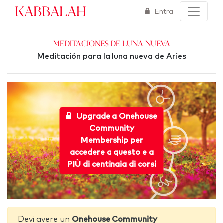
Kabbalah
Entra
Meditaciones de Luna Nueva
Meditación para la luna nueva de Aries
Upgrade a Onehouse
Community
Membership per
accedere a questo e a
PIÙ di centinaia di corsi
Devi avere un
Onehouse Community