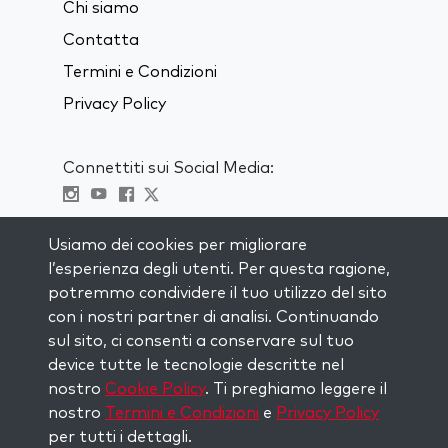
Chi siamo
Contatta
Termini e Condizioni
Privacy Policy
Connettiti sui Social Media:
Visit kabbalah master classes
Usiamo dei cookies per migliorare
l’esperienza degli utenti. Per questa ragione,
RIMANI AGGIORNATO
potremmo condividere il tuo utilizzo del sito
Iscriviti alla nostra mailing list e ricevi
con i nostri partner di analisi. Continuando
ispirazione ogni settimana nella tua
sul sito, ci consenti a conservare sul tuo
casella di posta.
device tutte le tecnologie descritte nel
nostro
Cookie Policy
. Ti preghiamo leggere il
Iscriviti
nostro
Termini e Condizioni
e
Privacy Policy
per tutti i dettagli.