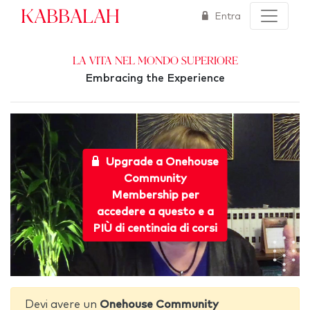
Kabbalah
Entra
La vita nel mondo superiore
Embracing the Experience
Upgrade a Onehouse
Community
Membership per
accedere a questo e a
PIÙ di centinaia di corsi
Devi avere un
Onehouse Community