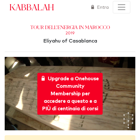
Kabbalah
Entra
Tour dell'energia in Marocco
2019
Eliyahu of Casablanca
Upgrade a Onehouse
Community
Membership per
accedere a questo e a
PIÙ di centinaia di corsi