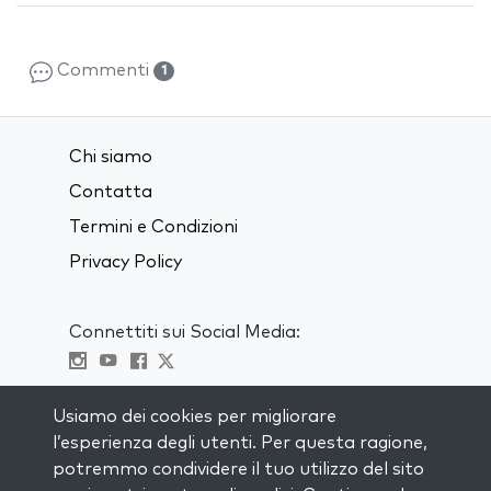
Commenti
1
Chi siamo
Contatta
Termini e Condizioni
Privacy Policy
Connettiti sui Social Media:
Visit kabbalah master classes
Usiamo dei cookies per migliorare
l’esperienza degli utenti. Per questa ragione,
RIMANI AGGIORNATO
potremmo condividere il tuo utilizzo del sito
Iscriviti alla nostra mailing list e ricevi