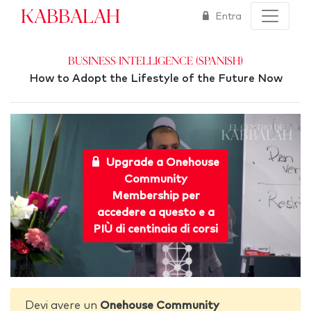
Kabbalah
Entra
Business Intelligence (Spanish)
How to Adopt the Lifestyle of the Future Now
Upgrade a Onehouse
Community
Membership per
accedere a questo e a
PIÙ di centinaia di corsi
Devi avere un
Onehouse Community