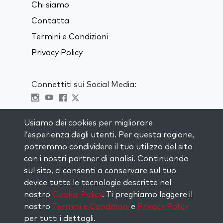
Chi siamo
Contatta
Termini e Condizioni
Privacy Policy
Connettiti sui Social Media:
Visit kabbalah master classes
Usiamo dei cookies per migliorare
l’esperienza degli utenti. Per questa ragione,
RIMANI AGGIORNATO
potremmo condividere il tuo utilizzo del sito
Iscriviti alla nostra mailing list e ricevi
con i nostri partner di analisi. Continuando
ispirazione ogni settimana nella tua
sul sito, ci consenti a conservare sul tuo
casella di posta.
device tutte le tecnologie descritte nel
nostro
Cookie Policy
. Ti preghiamo leggere il
Iscriviti
nostro
Termini e Condizioni
e
Privacy Policy
per tutti i dettagli.