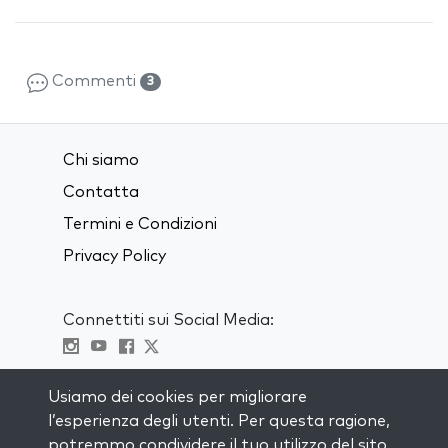
Commenti
3
Chi siamo
Contatta
Termini e Condizioni
Privacy Policy
Connettiti sui Social Media:
Visit kabbalah master classes
Usiamo dei cookies per migliorare
l’esperienza degli utenti. Per questa ragione,
RIMANI AGGIORNATO
potremmo condividere il tuo utilizzo del sito