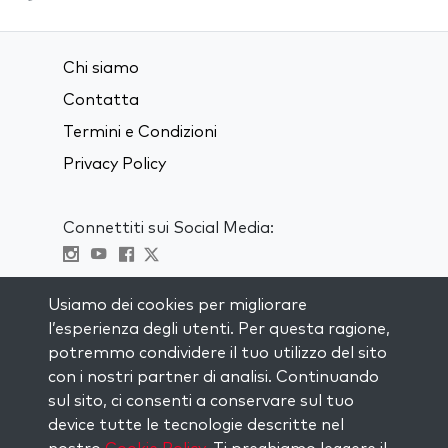
Chi siamo
Contatta
Termini e Condizioni
Privacy Policy
Connettiti sui Social Media:
Visit kabbalah master classes
Usiamo dei cookies per migliorare
l’esperienza degli utenti. Per questa ragione,
RIMANI AGGIORNATO
potremmo condividere il tuo utilizzo del sito
Iscriviti alla nostra mailing list e ricevi
con i nostri partner di analisi. Continuando
ispirazione ogni settimana nella tua
sul sito, ci consenti a conservare sul tuo
casella di posta.
device tutte le tecnologie descritte nel