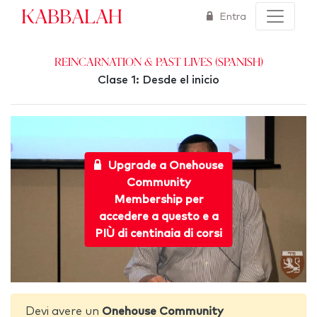
Kabbalah
Entra
Reincarnation & Past Lives (Spanish)
Clase 1: Desde el inicio
Upgrade a Onehouse
Community
Membership per
accedere a questo e a
PIÙ di centinaia di corsi
Devi avere un
Onehouse Community