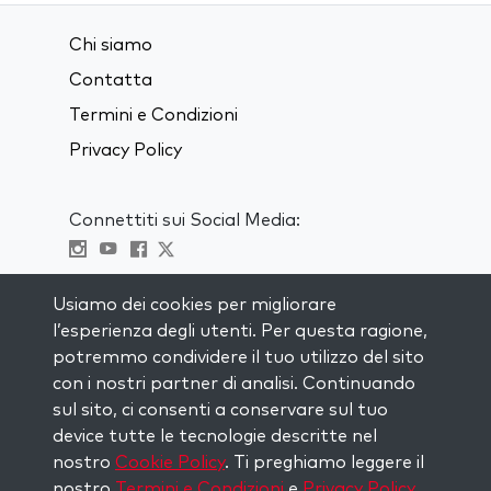
Chi siamo
Contatta
Termini e Condizioni
Privacy Policy
Connettiti sui Social Media:
Visit kabbalah master classes
Usiamo dei cookies per migliorare
l’esperienza degli utenti. Per questa ragione,
RIMANI AGGIORNATO
potremmo condividere il tuo utilizzo del sito
Iscriviti alla nostra mailing list e ricevi
con i nostri partner di analisi. Continuando
ispirazione ogni settimana nella tua
sul sito, ci consenti a conservare sul tuo
casella di posta.
device tutte le tecnologie descritte nel
nostro
Cookie Policy
. Ti preghiamo leggere il
Iscriviti
nostro
Termini e Condizioni
e
Privacy Policy