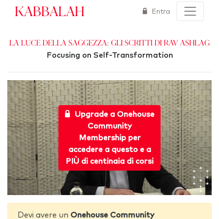
Kabbalah
Entra
La Luce della saggezza: gli scritti di Rav Ashlag
Focusing on Self-Transformation
Upgrade a Onehouse
Community
Membership per
accedere a questo e a
PIÙ di centinaia di corsi
Devi avere un
Onehouse Community