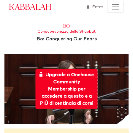
Kabbalah
Entra
Bo
Consapevolezza dello Shabbat
Bo: Conquering Our Fears
Upgrade a Onehouse
Community
Membership per
accedere a questo e a
PIÙ di centinaia di corsi