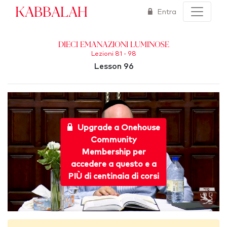
Kabbalah
Entra
Dieci Emanazioni Luminose
Lezioni 81 - 98
Lesson 96
Upgrade a Onehouse
Community
Membership per
accedere a questo e a
PIÙ di centinaia di corsi