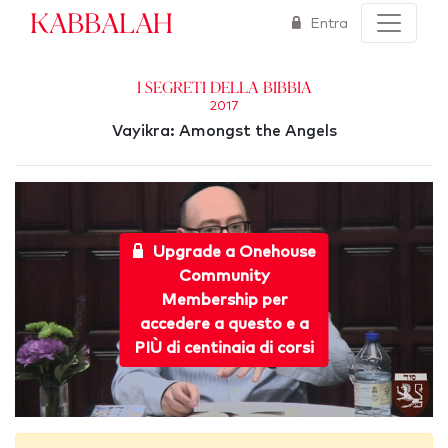
Kabbalah
Entra
I segreti della Bibbia
2017
Vayikra: Amongst the Angels
Upgrade a Onehouse
Community
Membership per
accedere a questo e a
PIÙ di centinaia di corsi