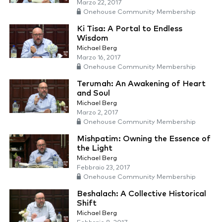
Marzo 22, 2017
Onehouse Community Membership
Ki Tisa: A Portal to Endless
Wisdom
Michael Berg
Marzo 16, 2017
Onehouse Community Membership
Terumah: An Awakening of Heart
and Soul
Michael Berg
Marzo 2, 2017
Onehouse Community Membership
Mishpatim: Owning the Essence of
the Light
Michael Berg
Febbraio 23, 2017
Onehouse Community Membership
Beshalach: A Collective Historical
Shift
Michael Berg