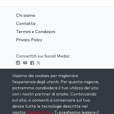
Chi siamo
Contatta
Termini e Condizioni
Privacy Policy
Connettiti sui Social Media:
Visit kabbalah master classes
Usiamo dei cookies per migliorare
l’esperienza degli utenti. Per questa ragione,
RIMANI AGGIORNATO
potremmo condividere il tuo utilizzo del sito
Iscriviti alla nostra mailing list e ricevi
con i nostri partner di analisi. Continuando
ispirazione ogni settimana nella tua
sul sito, ci consenti a conservare sul tuo
casella di posta.
device tutte le tecnologie descritte nel
nostro
Cookie Policy
. Ti preghiamo leggere il