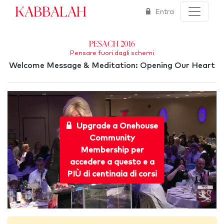
Kabbalah
Entra
Pesach 2016
Pensare fuori dagli schemi
Welcome Message & Meditation: Opening Our Heart
Upgrade a Onehouse
Community
Membership per
accedere a questo e a
PIÙ di centinaia di corsi