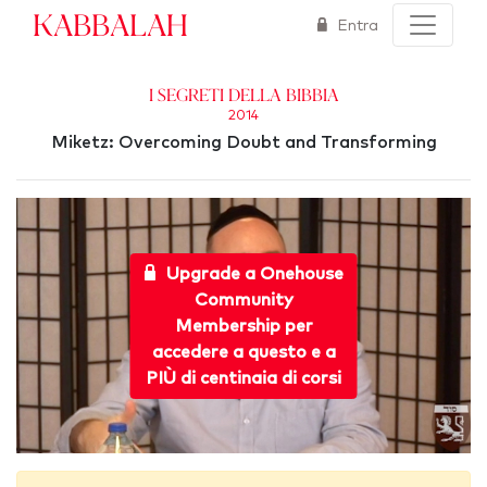
Kabbalah
Entra
I segreti della Bibbia
2014
Miketz: Overcoming Doubt and Transforming
Upgrade a Onehouse
Community
Membership per
accedere a questo e a
PIÙ di centinaia di corsi