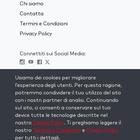
Chi siamo
Contatta
Termini e Condizioni
Privacy Policy
Connettiti sui Social Media:
Visit kabbalah master classes
Usiamo dei cookies per migliorare
l’esperienza degli utenti. Per questa ragione,
RIMANI AGGIORNATO
potremmo condividere il tuo utilizzo del sito
Iscriviti alla nostra mailing list e ricevi
con i nostri partner di analisi. Continuando
ispirazione ogni settimana nella tua
sul sito, ci consenti a conservare sul tuo
casella di posta.
device tutte le tecnologie descritte nel
nostro
Cookie Policy
. Ti preghiamo leggere il
Iscriviti
nostro
Termini e Condizioni
e
Privacy Policy
per tutti i dettagli.