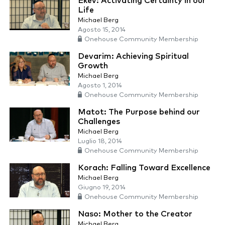
Ekev: Activating Certainty in our
Life
Michael Berg
Agosto 15, 2014
Onehouse Community Membership
Devarim: Achieving Spiritual
Growth
Michael Berg
Agosto 1, 2014
Onehouse Community Membership
Matot: The Purpose behind our
Challenges
Michael Berg
Luglio 18, 2014
Onehouse Community Membership
Korach: Falling Toward Excellence
Michael Berg
Giugno 19, 2014
Onehouse Community Membership
Naso: Mother to the Creator
Michael Berg