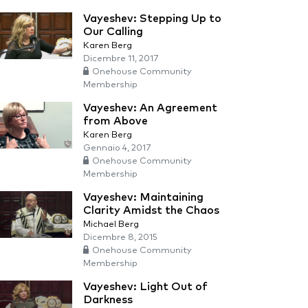
Vayeshev: Stepping Up to
Our Calling
Karen Berg
Dicembre 11, 2017
Onehouse Community
Membership
Vayeshev: An Agreement
from Above
Karen Berg
Gennaio 4, 2017
Onehouse Community
Membership
Vayeshev: Maintaining
Clarity Amidst the Chaos
Michael Berg
Dicembre 8, 2015
Onehouse Community
Membership
Vayeshev: Light Out of
Darkness