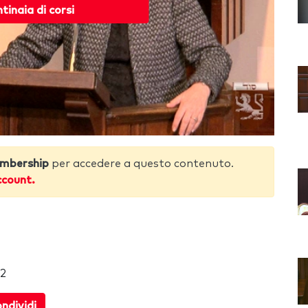
ntinaia di corsi
mbership
per accedere a questo contenuto.
ccount.
12
ndividi