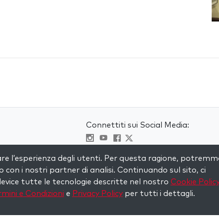
Connettiti sui Social Media:
Visit kabbalah master classes
are l’esperienza degli utenti. Per questa ragione, potremm
to con i nostri partner di analisi. Continuando sul sito, ci
evice tutte le tecnologie descritte nel nostro
Cookie Polic
mini e Condizioni
e
Privacy Policy
per tutti i dettagli.
served.