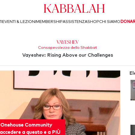
Kabbalah
I
EVENTI & LEZIONI
MEMBERSHIP
ASSISTENZA
SHOP
CHI SIAMO
DONA
Vayeshev
Consapevolezza dello Shabbat
Vayeshev: Rising Above our Challenges
El
 Onehouse Community
accedere a questo e a PIÙ