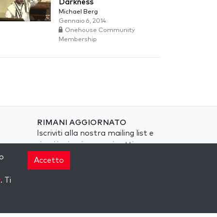
Darkness
Michael Berg
Gennaio 6, 2014
Onehouse Community
Membership
RIMANI AGGIORNATO
Iscriviti alla nostra mailing list e
ricevi ispirazione ogni settimana
nella tua casella di posta.
o
Accetto
Iscriviti
y
. Ti