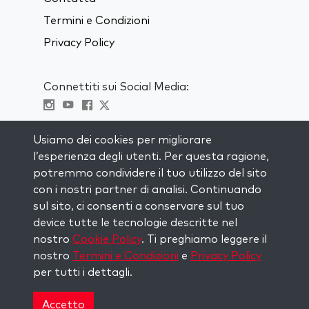
Termini e Condizioni
Privacy Policy
Connettiti sui Social Media:
Visit kabbalah master classes
Usiamo dei cookies per migliorare
l’esperienza degli utenti. Per questa ragione,
RIMANI AGGIORNATO
potremmo condividere il tuo utilizzo del sito
Iscriviti alla nostra mailing list e ricevi
con i nostri partner di analisi. Continuando
ispirazione ogni settimana nella tua
sul sito, ci consenti a conservare sul tuo
casella di posta.
device tutte le tecnologie descritte nel
nostro
Cookie Policy
. Ti preghiamo leggere il
Iscriviti
nostro
Termini e Condizioni
e
Privacy Policy
per tutti i dettagli.
Copyright © 2026 The Kabbalah Centre. All rights
reserved.
Accetto