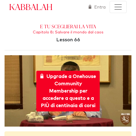
Kabbalah
Entra
E tu sceglierai la vita
Capitolo 8: Salvare il mondo dal caos
Lesson 66
Upgrade a Onehouse
Community
Membership per
accedere a questo e a
PIÙ di centinaia di corsi