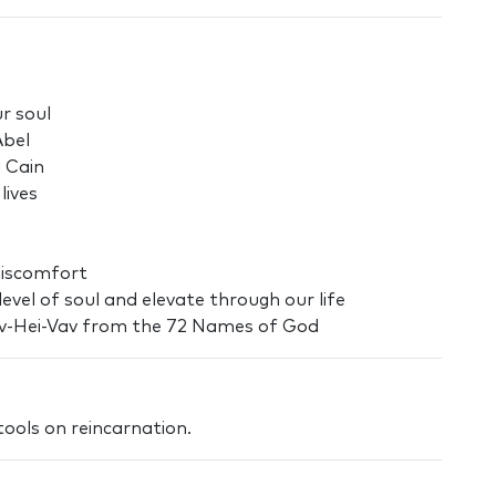
ur soul
Abel
a Cain
lives
discomfort
evel of soul and elevate through our life
Vav-Hei-Vav from the 72 Names of God
 tools on reincarnation.