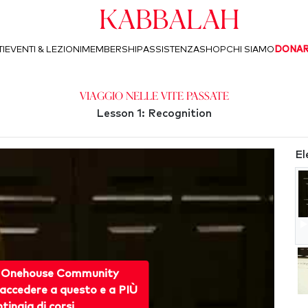
Kabbalah
I
EVENTI & LEZIONI
MEMBERSHIP
ASSISTENZA
SHOP
CHI SIAMO
DONA
Viaggio nelle vite passate
Lesson 1: Recognition
El
 Onehouse Community
accedere a questo e a PIÙ
ntinaia di corsi