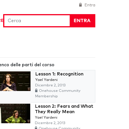
Entra
ENTRA
RE
enco delle parti del corso
Lesson 1: Recognition
Yael Yardeni
Dicembre 2, 2013
Onehouse Community
Membership
Lesson 2: Fears and What
They Really Mean
Yael Yardeni
Dicembre 2, 2013
Onehouse Community