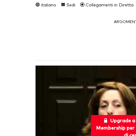
italiano
Sedi
Collegamenti in Diretta
ARGOMENT
Upgrade a
Membership per 
di ce