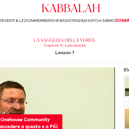
Kabbalah
I
EVENTI & LEZIONI
MEMBERSHIP
ASSISTENZA
SHOP
CHI SIAMO
DONA
La saggezza della Verità
Capitolo 9: sulla libertà
Lesson 1
El
 Onehouse Community
accedere a questo e a PIÙ