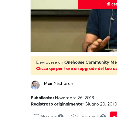
di ce
Devi avere un
Onehouse Community Me
Clicca qui per fare un upgrade del tuo a
Meir Yeshurun
Pubblicato:
Novembre 26, 2013
Registrato originalmente:
Giugno 20, 201
Mi piace
Commenti
9
2