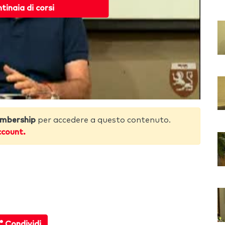
ntinaia di corsi
mbership
per accedere a questo contenuto.
ccount.
0
Condividi