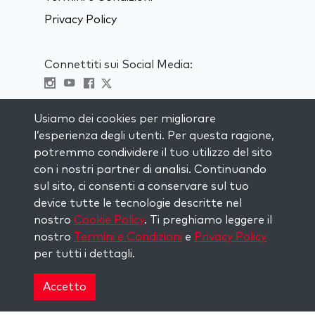
Privacy Policy
Connettiti sui Social Media:
Visit kabbalah master classes
Usiamo dei cookies per migliorare
l’esperienza degli utenti. Per questa ragione,
RIMANI AGGIORNATO
potremmo condividere il tuo utilizzo del sito
Iscriviti alla nostra mailing list e ricevi
con i nostri partner di analisi. Continuando
ispirazione ogni settimana nella tua
sul sito, ci consenti a conservare sul tuo
casella di posta.
device tutte le tecnologie descritte nel
nostro
Cookie Policy
. Ti preghiamo leggere il
Iscriviti
nostro
Termini e Condizioni
e
Privacy Policy
per tutti i dettagli.
Copyright © 2026 The Kabbalah Centre. All rights
reserved.
Accetto