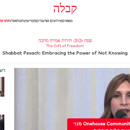
קבלה
נושאים
אירועים ושיעורים
מנוי
יעוץ
חנות
אודות
תרומ
פסח 2026: חירות אמיתי מחכה
The Gift of Freedom
Shabbat Pesach: Embracing the Power of Not Knowing
רשי
לשדרג ל מנוי Onehouse Community מנוי