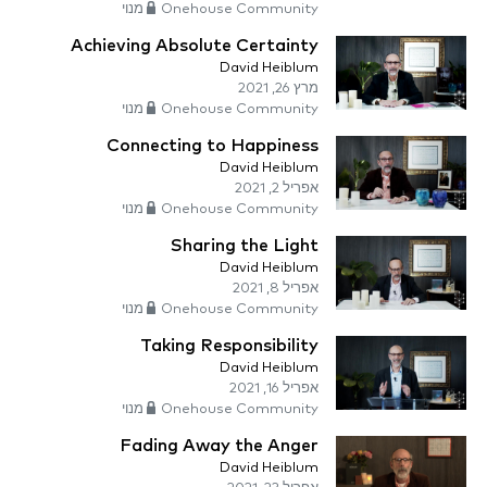
Onehouse Community מנוי
Achieving Absolute Certainty
David Heiblum
מרץ 26, 2021
Onehouse Community מנוי
Connecting to Happiness
David Heiblum
אפריל 2, 2021
Onehouse Community מנוי
Sharing the Light
David Heiblum
אפריל 8, 2021
Onehouse Community מנוי
Taking Responsibility
David Heiblum
אפריל 16, 2021
Onehouse Community מנוי
Fading Away the Anger
David Heiblum