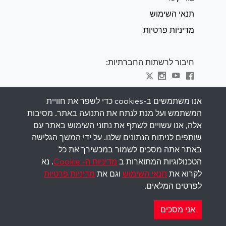
תנאי השימוש
מדיניות פרטיות
חיבור לרשתות החברתיות:
Visit kabbalah master classes
אנו משתמשים ב-cookies כדי לשפר את חוויית
המשתמש ועל מנת לנתח את התנועה באתר. מסיבות
השאר מעודכן
אלה, אנו עשויים לשתף את נתוני השימוש באתר עם
הירשם לרשימת התפוצה שלנו וקבל השראה
שותפים לניתוח הנתונים שלנו. על ידי המשך הגלישה
שבועית למייל שלך.
באתר אתה מסכים לשמור במכשירך את כל
הטכנולוגיות המתוארות ב
מדיניות ה- Cookie
. נא
הירשם
לקרוא את
תנאי השימוש
וגם את
מדיניות פרטיות
לפרטים המלאים.
Copyright © 2026 The Kabbalah Centre. All rights
reserved.
אני מסכים