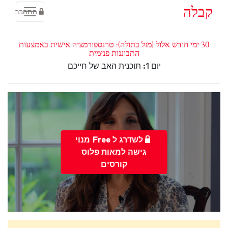
קבלה
התחבר
30 ימי חודש אלול (מזל בתולה): טרנספורמציה אישית באמצעות
התבוננות פנימית
יום 1: תוכנית האב של חייכם
לשדרג ל Free מנוי
גישה למאות פלוס
קורסים