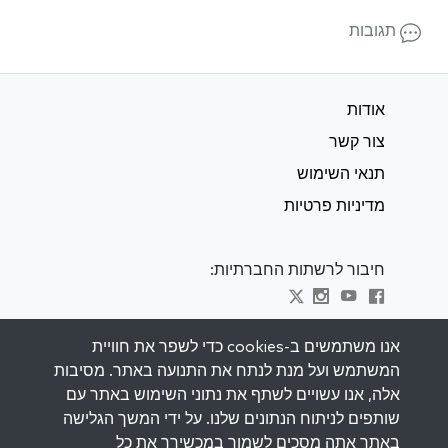
תגובות
אודות
צור קשר
תנאי השימוש
מדיניות פרטיות
חיבור לרשתות החברתיות:
Visit kabbalah master classes
אנו משתמשים ב-cookies כדי לשפר את חוויית
המשתמש ועל מנת לנתח את התנועה באתר. מסיבות
השאר מעודכן
אלה, אנו עשויים לשתף את נתוני השימוש באתר עם
הירשם לרשימת התפוצה שלנו וקבל השראה
שותפים לניתוח הנתונים שלנו. על ידי המשך הגלישה
שבועית למייל שלך.
באתר אתה מסכים לשמור במכשירך את כל