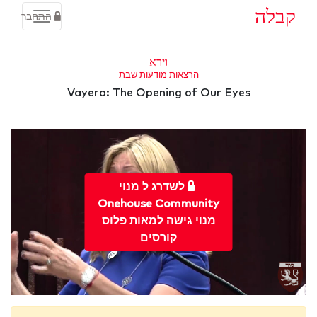
קבלה
התחבר
וירא
הרצאות מודעות שבת
Vayera: The Opening of Our Eyes
לשדרג ל מנוי
Onehouse Community
מנוי גישה למאות פלוס
קורסים