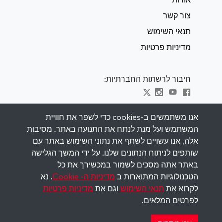
אודות
צור קשר
תנאי השימוש
מדיניות פרטיות
חיבור לרשתות החברתיות:
Visit kabbalah master classes
אנו משתמשים ב-cookies כדי לשפר את חוויית
המשתמש ועל מנת לנתח את התנועה באתר. מסיבות
השאר מעודכן
אלה, אנו עשויים לשתף את נתוני השימוש באתר עם
הירשם לרשימת התפוצה שלנו וקבל השראה
שותפים לניתוח הנתונים שלנו. על ידי המשך הגלישה
שבועית למייל שלך.
באתר אתה מסכים לשמור במכשירך את כל
הטכנולוגיות המתוארות ב
מדיניות ה- Cookie
. נא
הירשם
לקרוא את
תנאי השימוש
וגם את
מדיניות פרטיות
לפרטים המלאים.
Copyright © 2026 The Kabbalah Centre. All rights
reserved.