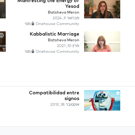
Manifesting the Energy of
Yesod
Batsheva Meron
פברואר 9, 2024
Onehouse Community מנוי
Kabbalistic Marriage
Batsheva Meron
מרץ 10, 2021
Onehouse Community מנוי
Compatibilidad entre
signos
אוקטובר 18, 2013