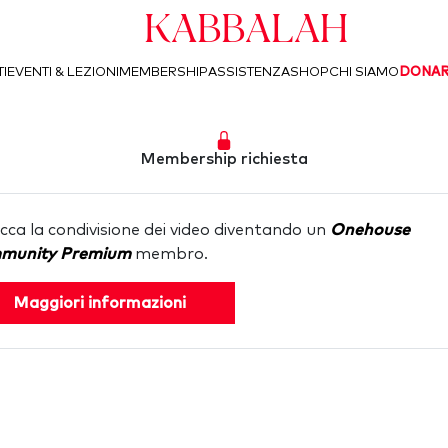
Kabbalah
I
EVENTI & LEZIONI
MEMBERSHIP
ASSISTENZA
SHOP
CHI SIAMO
DONA
Membership richiesta
cca la condivisione dei video diventando un
Onehouse
munity Premium
membro.
Maggiori informazioni