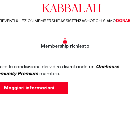
Kabbalah
I
EVENTI & LEZIONI
MEMBERSHIP
ASSISTENZA
SHOP
CHI SIAMO
DONA
Membership richiesta
cca la condivisione dei video diventando un
Onehouse
munity Premium
membro.
Maggiori informazioni