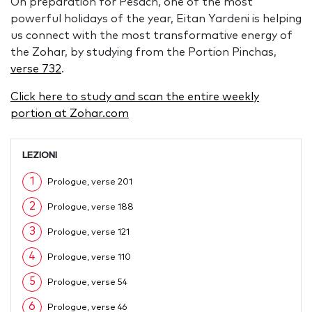
On preparation for Pesach, one of the most
powerful holidays of the year, Eitan Yardeni is helping
us connect with the most transformative energy of
the Zohar, by studying from the Portion Pinchas,
verse 732
.
Click here to study and scan the entire weekly
portion at Zohar.com
LEZIONI
1
Prologue, verse 201
2
Prologue, verse 188
3
Prologue, verse 121
4
Prologue, verse 110
5
Prologue, verse 54
6
Prologue, verse 46