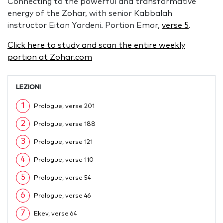
Connecting to the powerful and transformative
energy of the Zohar, with senior Kabbalah
instructor Eitan Yardeni. Portion Emor,
verse 5
.
Click here to study and scan the entire weekly
portion at Zohar.com
LEZIONI
1
Prologue, verse 201
2
Prologue, verse 188
3
Prologue, verse 121
4
Prologue, verse 110
5
Prologue, verse 54
6
Prologue, verse 46
7
Ekev, verse 64