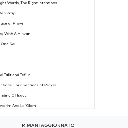
Right Words, The Right Intentions
Men Pray?
Place of Prayer
ing With A Minyan
g One Soul
n
al Talit and Tefilin
 Actions, Four Sections of Prayer
Binding Of Isaac
Devarim And Le'Olam
Sacrifices (Korbanot)
RIMANI AGGIORNATO
Incense (Ketoret)