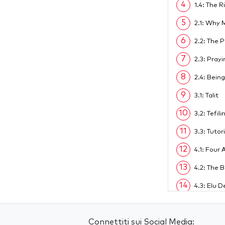
4
1.4: The 
5
2.1: Why 
6
2.2: The 
7
2.3: Pray
8
2.4: Bein
9
3.1: Talit
10
3.2: Tefili
11
3.3: Tutori
12
4.1: Four
13
4.2: The 
14
4.3: Elu 
15
4.4: The 
16
Connettiti sui Social Media:
4.5: The 