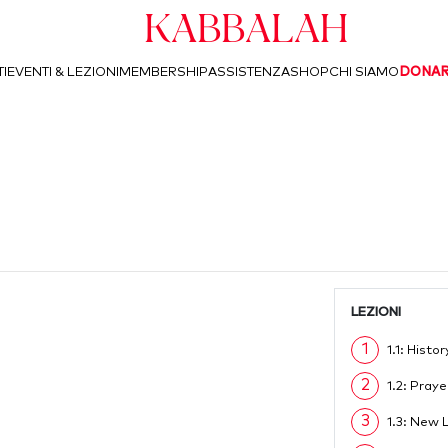
Kabbalah
I
EVENTI & LEZIONI
MEMBERSHIP
ASSISTENZA
SHOP
CHI SIAMO
DONA
LEZIONI
1
1.1: Histo
2
1.2: Praye
3
1.3: New 