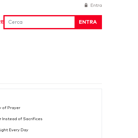
Entra
ENTRA
RE
ry of Prayer
r Instead of Sacrifices
Light Every Day