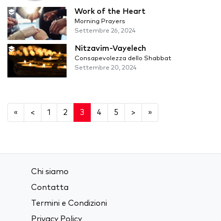
Work of the Heart
Morning Prayers
Settembre 26, 2024
Nitzavim-Vayelech
Consapevolezza dello Shabbat
Settembre 20, 2024
«
<
1
2
3
4
5
>
»
Chi siamo
Contatta
Termini e Condizioni
Privacy Policy