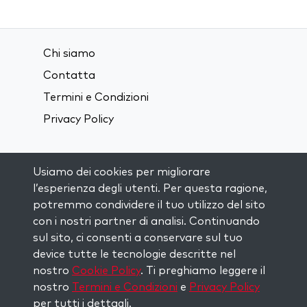
Chi siamo
Contatta
Termini e Condizioni
Privacy Policy
Connettiti sui Social Media:
Usiamo dei cookies per migliorare
l’esperienza degli utenti. Per questa ragione,
Visit kabbalah master classes
potremmo condividere il tuo utilizzo del sito
con i nostri partner di analisi. Continuando
sul sito, ci consenti a conservare sul tuo
RIMANI AGGIORNATO
device tutte le tecnologie descritte nel
Iscriviti alla nostra mailing list e ricevi
nostro
Cookie Policy
. Ti preghiamo leggere il
ispirazione ogni settimana nella tua
nostro
Termini e Condizioni
e
Privacy Policy
casella di posta.
per tutti i dettagli.