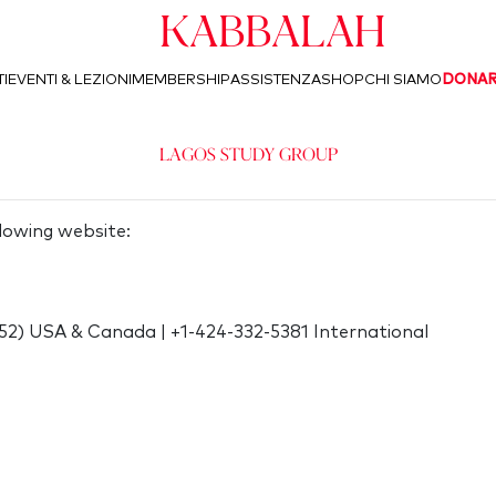
Kabbalah
I
EVENTI & LEZIONI
MEMBERSHIP
ASSISTENZA
SHOP
CHI SIAMO
DONA
Lagos Study Group
lowing website:
) USA & Canada | +1-424-332-5381 International