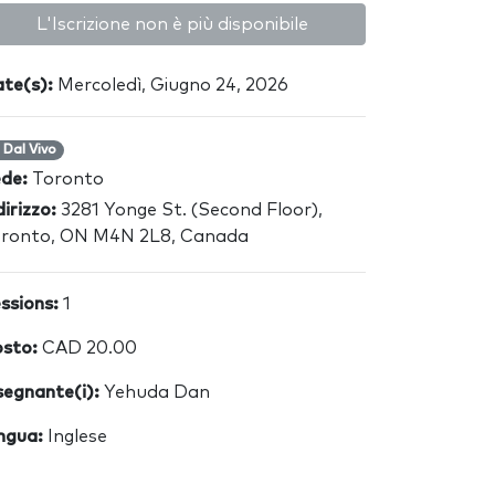
L'Iscrizione non è più disponibile
te(s):
Mercoledì, Giugno 24, 2026
Dal Vivo
ede:
Toronto
dirizzo:
3281 Yonge St. (Second Floor),
ronto, ON M4N 2L8, Canada
ssions:
1
sto:
CAD 20.00
segnante(i):
Yehuda Dan
ngua:
Inglese