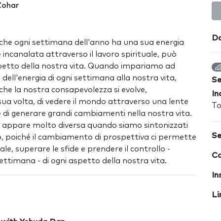
Zohar
Da
che ogni settimana dell'anno ha una sua energia
e incanalata attraverso il lavoro spirituale, può
aspetto della nostra vita. Quando impariamo ad
 dell'energia di ogni settimana alla nostra vita,
S
 che la nostra consapevolezza si evolve,
In
ua volta, di vedere il mondo attraverso una lente
To
 di generare grandi cambiamenti nella nostra vita.
a appare molto diversa quando siamo sintonizzati
Se
o, poiché il cambiamento di prospettiva ci permette
nale, superare le sfide e prendere il controllo -
Co
ttimana - di ogni aspetto della nostra vita.
In
Li