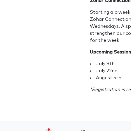
Zohar Connection
Starting a biweekl
Zohar Connection
Wednesdays. A sp
strengthen our co
for the week
Upcoming Session
July 8th
July 22nd
August 5th
*Registration is r