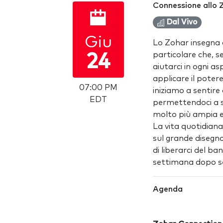
Connessione allo 
Dal Vivo
Giu
Lo Zohar insegna 
particolare che, s
24
aiutarci in ogni 
applicare il potere
07:00 PM
iniziamo a sentire
EDT
permettendoci a s
molto più ampia e
La vita quotidian
sul grande disegn
di liberarci del ba
settimana dopo se
Agenda