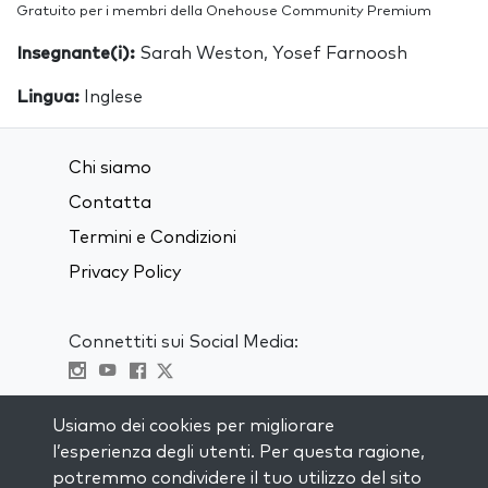
Gratuito per i membri della Onehouse Community Premium
Insegnante(i):
Sarah Weston, Yosef Farnoosh
Lingua:
Inglese
Chi siamo
Contatta
Termini e Condizioni
Privacy Policy
Connettiti sui Social Media:
Visit kabbalah master classes
Usiamo dei cookies per migliorare
l’esperienza degli utenti. Per questa ragione,
RIMANI AGGIORNATO
potremmo condividere il tuo utilizzo del sito