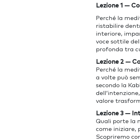
Lezione 1
—
Co
Perch
é
la medi
ristabilire den
interiore, impa
voce sottile del
profonda tra c
Lezione 2
—
Co
Perch
é
la medi
a volte può sem
secondo la Kab
dell
’
intenzione,
valore trasform
Lezione 3
—
In
Quali porte la 
come iniziare, 
Scopriremo come