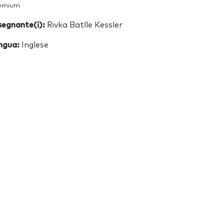
emium
segnante(i):
Rivka Batlle Kessler
ngua:
Inglese