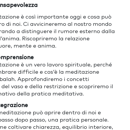
nsapevolezza
tazione è così importante oggi e cosa può
tro di noi. Ci avvicineremo al nostro mondo
rando a distinguere il rumore esterno dalla
l
’
anima. Riscopriremo la relazione
uore, mente e anima.
mprensione
tazione è un vero lavoro spirituale, perch
é
brare difficile e cos’è la meditazione
balah. Approfondiremo i concetti
 del vaso e della restrizione e scopriremo il
ativo della pratica meditativa.
tegrazione
meditazione può aprire dentro di noi e
passo dopo passo, una pratica personale.
 coltivare chiarezza, equilibrio interiore,