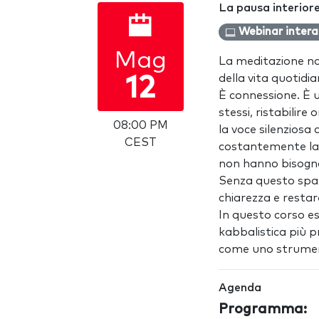
La pausa interior
Webinar intera
Mag
La meditazione no
della vita quotid
12
È connessione. È 
stessi, ristabilire
08:00 PM
la voce silenziosa
CEST
costantemente la 
non hanno bisogno 
Senza questo spazi
chiarezza e restar
In questo corso e
kabbalistica più 
come uno strumen
Agenda
Programma: