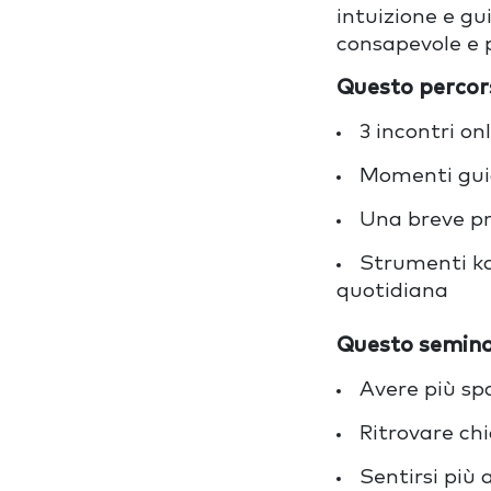
intuizione e g
consapevole e 
Questo percors
3 incontri on
Momenti guid
Una breve pr
Strumenti kab
quotidiana
Questo seminari
Avere più spa
Ritrovare ch
Sentirsi più