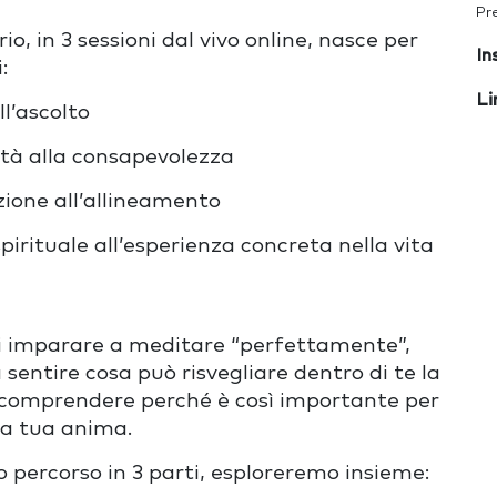
Pr
o, in 3 sessioni dal vivo online, nasce per
In
:
Li
ll
’
ascolto
ità alla consapevolezza
ione all
’
allineamento
pirituale all
’
esperienza concreta nella vita
di imparare a meditare
“
perfettamente”,
a sentire cosa può risvegliare dentro di te la
comprendere perché è così importante per
la tua anima.
 percorso in 3 parti, esploreremo insieme: