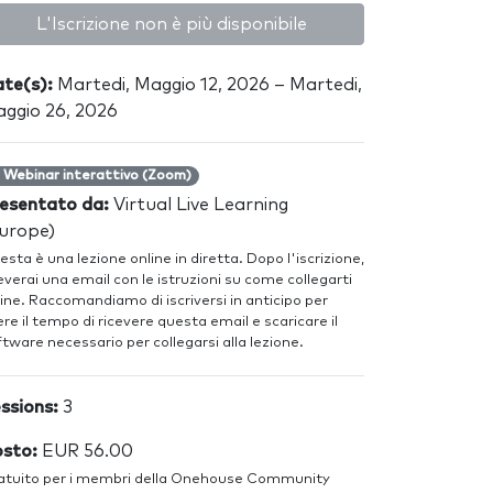
L'Iscrizione non è più disponibile
te(s):
Martedi, Maggio 12, 2026 – Martedi,
ggio 26, 2026
Webinar interattivo (Zoom)
esentato da:
Virtual Live Learning
urope)
sta è una lezione online in diretta. Dopo l'iscrizione,
everai una email con le istruzioni su come collegarti
ine. Raccomandiamo di iscriversi in anticipo per
re il tempo di ricevere questa email e scaricare il
tware necessario per collegarsi alla lezione.
ssions:
3
sto:
EUR 56.00
atuito per i membri della Onehouse Community