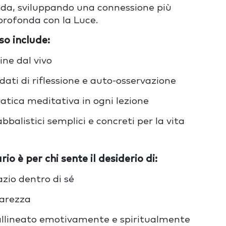
uida, sviluppando una connessione più
profonda con la Luce.
o include:
line dal vivo
ati di riflessione e auto-osservazione
atica meditativa in ogni lezione
balistici semplici e concreti per la vita
o è per chi sente il desiderio di:
zio dentro di s
é
iarezza
 allineato emotivamente e spiritualmente