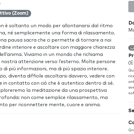
e
ttivo (Zoom)
Da
n è soltanto un modo per allontanarsi dal ritmo
Ma
iana, né semplicemente una forma di rilassamento.
una pausa sacra che ci permette di tornare a noi
 ordine interiore e ascoltare con maggiore chiarezza
 dell’anima. Viviamo in un mondo che richiama
Pr
nostra attenzione verso l’esterno. Molte persone
(E
di più informazioni, ma di più spazio interiore.
Que
o, diventa difficile ascoltarsi davvero, vedere con
ric
onl
e in contatto con ciò che è autentico dentro di sé.
ave
sploreremo la meditazione da una prospettiva
sof
profonda: non come semplice rilassamento, ma
to per riconnettere mente, cuore e anima.
Se
Co
Gr