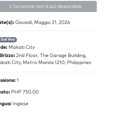
L'Iscrizione non è più disponibile
te(s):
Giovedì, Maggio 21, 2026
Dal Vivo
ede:
Makati City
dirizzo:
2nd Floor, The Garage Building,
kati City, Metro Manila 1210, Philippines
ssions:
1
sto:
PHP 750.00
ngua:
Inglese