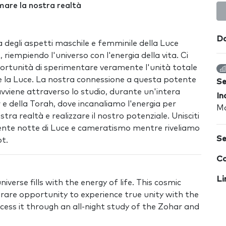
are la nostra realtà
Da
 degli aspetti maschile e femminile della Luce
 riempiendo l'universo con l'energia della vita. Ci
ortunità di sperimentare veramente l'unità totale
 e la Luce. La nostra connessione a questa potente
S
vviene attraverso lo studio, durante un'intera
In
 e della Torah, dove incanaliamo l'energia per
Ma
tra realtà e realizzare il nostro potenziale. Unisciti
ente notte di Luce e cameratismo mentre riveliamo
Se
ot.
Co
Li
iverse fills with the energy of life. This cosmic
 rare opportunity to experience true unity with the
cess it through an all-night study of the Zohar and