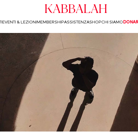
Kabbalah
I
EVENTI & LEZIONI
MEMBERSHIP
ASSISTENZA
SHOP
CHI SIAMO
DONA