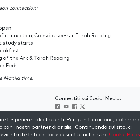
son connection:
 open
of connection; Consciousness + Torah Reading
t study starts
reakfast
g of the Ark & Torah Reading
on Ends
re Manila time.
Connettiti sui Social Media:
Visit kabbalah master classes
are l’esperienza degli utenti. Per questa ragione, potremm
to con i nostri partner di analisi. Continuando sul sito, ci
evice tutte le tecnologie descritte nel nostro
Cookie Polic