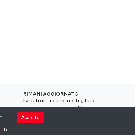
RIMANI AGGIORNATO
Iscriviti alla nostra mailing list e
ricevi ispirazione ogni settimana
nella tua casella di posta.
o
Accetto
Iscriviti
y
. Ti