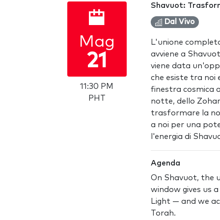
Shavuot: Trasform
Dal Vivo
Mag
L'unione completa
avviene a Shavuot,
21
viene data un'opp
che esiste tra noi
11:30 PM
finestra cosmica a
PHT
notte, dello Zohar
trasformare la nos
a noi per una pot
l'energia di Shavu
Agenda
On Shavuot, the un
window gives us a
Light — and we ac
Torah.