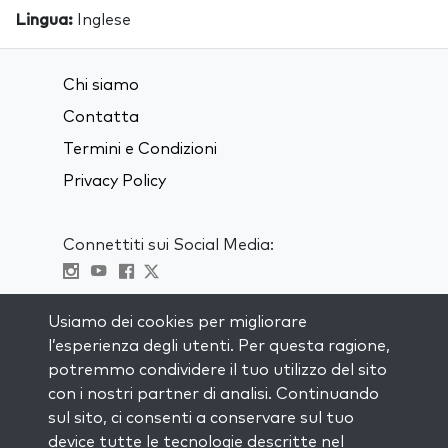
Lingua:
Inglese
Chi siamo
Contatta
Termini e Condizioni
Privacy Policy
Connettiti sui Social Media:
Visit kabbalah master classes
Usiamo dei cookies per migliorare
l’esperienza degli utenti. Per questa ragione,
RIMANI AGGIORNATO
potremmo condividere il tuo utilizzo del sito
Iscriviti alla nostra mailing list e ricevi
con i nostri partner di analisi. Continuando
ispirazione ogni settimana nella tua
sul sito, ci consenti a conservare sul tuo
casella di posta.
device tutte le tecnologie descritte nel