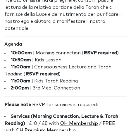
rivelato un sistema di preghiere, canzoni, pasti e
lettura della relativa porzione della Torah che ci
fornisce della Luce e del nutrimento per purificare il
nostro ego e aiutarci a manifestare il nostro
potenziale.
Agenda
10:00am
| Morning connection (
RSVP required
)
10:30am
| Kids Lesson
11:00am
| Consciousness Lecture and Torah
Reading (
RSVP required
)
11:00am
| Kids Torah Reading
2:00pm
| 3rd Meal Connection
Please note
RSVP for services is required:
Services (Morning Connection, Lecture & Torah
Reading)
| £10 / £8 with
OH Membership
/ FREE
with
OH Premium Membership