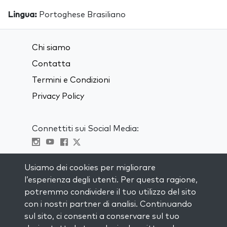
Lingua:
Portoghese Brasiliano
Chi siamo
Contatta
Termini e Condizioni
Privacy Policy
Connettiti sui Social Media:
Visit kabbalah master classes
Usiamo dei cookies per migliorare
l’esperienza degli utenti. Per questa ragione,
RIMANI AGGIORNATO
potremmo condividere il tuo utilizzo del sito
Iscriviti alla nostra mailing list e ricevi
con i nostri partner di analisi. Continuando
ispirazione ogni settimana nella tua
sul sito, ci consenti a conservare sul tuo
casella di posta.