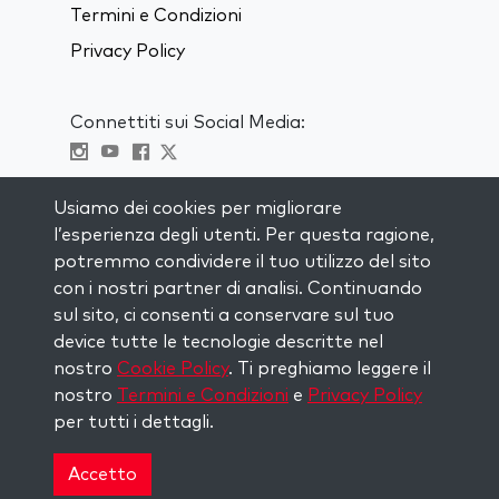
Termini e Condizioni
Privacy Policy
Connettiti sui Social Media:
Visit kabbalah master classes
Usiamo dei cookies per migliorare
l’esperienza degli utenti. Per questa ragione,
RIMANI AGGIORNATO
potremmo condividere il tuo utilizzo del sito
Iscriviti alla nostra mailing list e ricevi
con i nostri partner di analisi. Continuando
ispirazione ogni settimana nella tua
sul sito, ci consenti a conservare sul tuo
casella di posta.
device tutte le tecnologie descritte nel
nostro
Cookie Policy
. Ti preghiamo leggere il
Iscriviti
nostro
Termini e Condizioni
e
Privacy Policy
per tutti i dettagli.
Copyright © 2026 The Kabbalah Centre. All rights
reserved.
Accetto